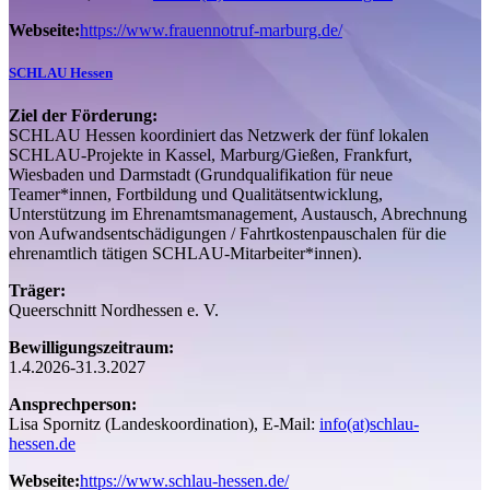
Webseite:
https://www.frauennotruf-marburg.de/
SCHLAU Hessen
Ziel der Förderung:
SCHLAU Hessen koordiniert das Netzwerk der fünf lokalen
SCHLAU-Projekte in Kassel, Marburg/Gießen, Frankfurt,
Wiesbaden und Darmstadt (Grundqualifikation für neue
Teamer*innen, Fortbildung und Qualitätsentwicklung,
Unterstützung im Ehrenamtsmanagement, Austausch, Abrechnung
von Aufwandsentschädigungen / Fahrtkostenpauschalen für die
ehrenamtlich tätigen SCHLAU-Mitarbeiter*innen).
Träger:
Queerschnitt Nordhessen e. V.
Bewilligungszeitraum:
1.4.2026-31.3.2027
Ansprechperson:
Lisa Spornitz (Landeskoordination), E-Mail:
info(at)schlau-
hessen.de
Webseite:
https://www.schlau-hessen.de/