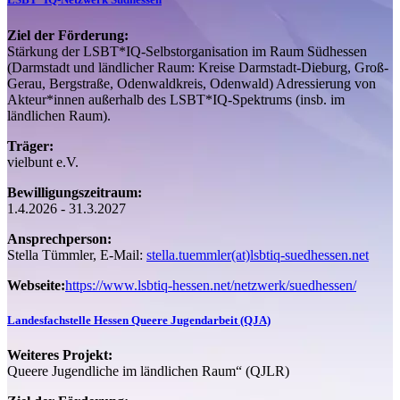
Ziel der Förderung:
Stärkung der LSBT*IQ-Selbstorganisation im Raum Südhessen
(Darmstadt und ländlicher Raum: Kreise Darmstadt-Dieburg, Groß-
Gerau, Bergstraße, Odenwaldkreis, Odenwald) Adressierung von
Akteur*innen außerhalb des LSBT*IQ-Spektrums (insb. im
ländlichen Raum).
Träger:
vielbunt e.V.
Bewilligungszeitraum:
1.4.2026 - 31.3.2027
Ansprechperson:
Stella Tümmler, E-Mail:
stella.tuemmler(at)lsbtiq-suedhessen.net
Webseite:
https://www.lsbtiq-hessen.net/netzwerk/suedhessen/
Landesfachstelle Hessen Queere Jugendarbeit (QJA)
Weiteres Projekt:
Queere Jugendliche im ländlichen Raum“ (QJLR)