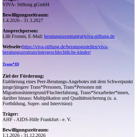
VIVA- Stiftung gGmbH
Bewilligungszeitraum:
1.4.2026 - 31.3.2027
Ansprechperson:
Lilli Fromm, E-Mail:
beratungszentrum(at)viva-stiftung.de
Webseite:
https://viva-stiftung.de/beratungsstellen/viva-
beratungszentrum/intergeschlechtliche-kinder/
Trans*ID
Ziel der Förderung:
Etablierung eines Peer-Beratungs-Angebotes mit dem Schwerpunkt
junge/jüngere Trans*Personen, Trans*Personen mit
Migrationshintergrund/Fluchterfahrung, Trans*Sexarbeiter*innen,
darüber hinaus: Multiplikation und Qualitätssicherung (u. a.
Fortbildung, Super- und Intervision)
Träger:
AHF - AIDS-Hilfe Frankfurt - e. V.
Bewilligungszeitraum:
1.1.2026 - 31.12.2026