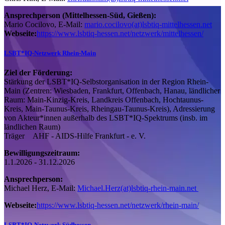
Ansprechperson (Mittelhessen-Süd, Gießen):
Mario Cocilovo, E-Mail:
mario.cocilovo(at)lsbtiq-mittelhessen.net
Webseite:
https://www.lsbtiq-hessen.net/netzwerk/mittelhessen/
LSBT*IQ-Netzwerk Rhein-Main
Ziel der Förderung:
Stärkung der LSBT*IQ-Selbstorganisation in der Region Rhein-
Main (Zentren: Wiesbaden, Frankfurt, Offenbach, Hanau, ländlicher
Raum: Main-Kinzig-Kreis, Landkreis Offenbach, Hochtaunus-
Kreis, Main-Taunus-Kreis, Rheingau-Taunus-Kreis), Adressierung
von Akteur*innen außerhalb des LSBT*IQ-Spektrums (insb. im
ländlichen Raum)
Träger AHF - AIDS-Hilfe Frankfurt - e. V.
Bewilligungszeitraum:
1.1.2026 - 31.12.2026
Ansprechperson:
Michael Herz, E-Mail:
Michael.Herz(at)lsbtiq-rhein-main.net
Webseite:
https://www.lsbtiq-hessen.net/netzwerk/rhein-main/
LSBT*IQ-Netzwerk Südhessen