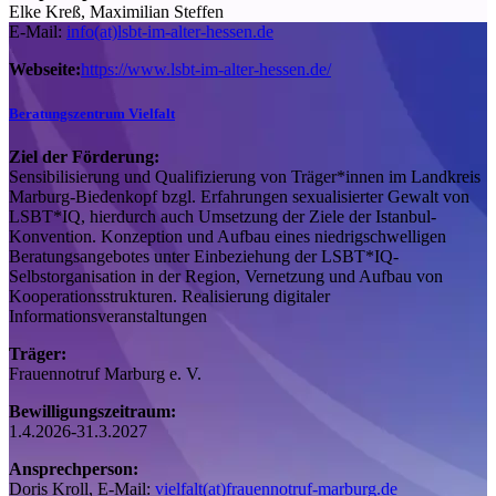
Elke Kreß, Maximilian Steffen
E-Mail:
info(at)lsbt-im-alter-hessen.de
Webseite:
https://www.lsbt-im-alter-hessen.de/
Beratungszentrum Vielfalt
Ziel der Förderung:
Sensibilisierung und Qualifizierung von Träger*innen im Landkreis
Marburg-Biedenkopf bzgl. Erfahrungen sexualisierter Gewalt von
LSBT*IQ, hierdurch auch Umsetzung der Ziele der Istanbul-
Konvention. Konzeption und Aufbau eines niedrigschwelligen
Beratungsangebotes unter Einbeziehung der LSBT*IQ-
Selbstorganisation in der Region, Vernetzung und Aufbau von
Kooperationsstrukturen. Realisierung digitaler
Informationsveranstaltungen
Träger:
Frauennotruf Marburg e. V.
Bewilligungszeitraum:
1.4.2026-31.3.2027
Ansprechperson:
Doris Kroll, E-Mail:
vielfalt(at)frauennotruf-marburg.de