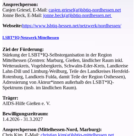
Ansprechperson:
Casjen Griesel, E-Mail:
casjen.griesel(at)lsbtiq-nordhessen.net
Jonne Beck, E-Mail:
jonne.beck(at)lsbtiq-nordhessen.net
Webseite:
https://www.lsbtiq-hessen.net/netzwerk/nordhessen/
LSBT*IQ-Netzwerk Mittelhessen
Ziel der Förderung:
Stärkung der LSBT*IQ-Selbstorganisation in der Region
Mittelhessen (Zentren: Marburg, Gießen, ländlicher Raum inkl.
Wetteraukreis, Vogelsbergkreis, Schwalm-Eder-Kreis, Landkreise
Lahn-Dill und Limburg-Weilburg, Teile des Landkreises Hersfeld-
Rotenburg, Landkreis Fulda, damit Teile der Region Osthessen),
Adressierung von Akteur*innen außerhalb des LSBT*IQ-
Spektrums (insb. im ländlichen Raum).
Träger:
AIDS-Hilfe Gießen e. V.
Bewilligungszeitraum:
1.4.2026 - 31.3.2027
Ansprechperson (Mittelhessen-Nord, Marburg):
Chris Kim, E-Mail:
christian.kim(at)lsbtiq-mittelhessen.net