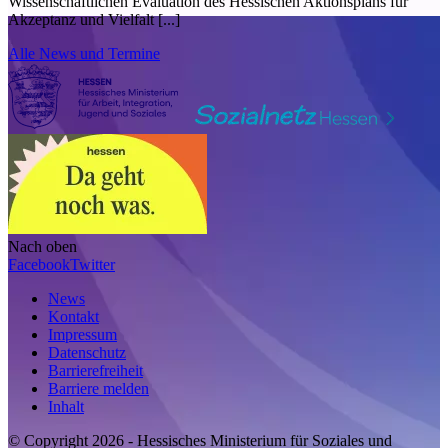
Wissenschaftlichen Evaluation des Hessischen Aktionsplans für
Akzeptanz und Vielfalt [...]
Alle News und Termine
Nach oben
Facebook
Twitter
News
Kontakt
Impressum
Datenschutz
Barrierefreiheit
Barriere melden
Inhalt
© Copyright 2026 - Hessisches Ministerium für Soziales und