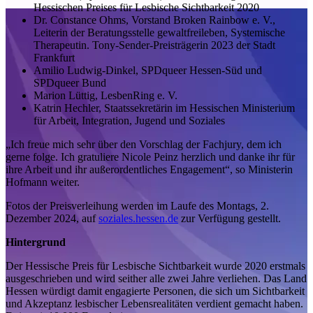
Hessischen Preises für Lesbische Sichtbarkeit 2020
Dr. Constance Ohms, Vorstand Broken Rainbow e. V.,
Leiterin der Beratungsstelle gewaltfreileben, Systemische
Therapeutin. Tony-Sender-Preisträgerin 2023 der Stadt
Frankfurt
Amilio Ludwig-Dinkel, SPDqueer Hessen-Süd und
SPDqueer Bund
Marion Lüttig, LesbenRing e. V.
Katrin Hechler, Staatssekretärin im Hessischen Ministerium
für Arbeit, Integration, Jugend und Soziales
„Ich freue mich sehr über den Vorschlag der Fachjury, dem ich
gerne folge. Ich gratuliere Nicole Peinz herzlich und danke ihr für
ihre Arbeit und ihr außerordentliches Engagement“, so Ministerin
Hofmann weiter.
Fotos der Preisverleihung werden im Laufe des Montags, 2.
Dezember 2024, auf
soziales.hessen.de
zur Verfügung gestellt.
Hintergrund
Der Hessische Preis für Lesbische Sichtbarkeit wurde 2020 erstmals
ausgeschrieben und wird seither alle zwei Jahre verliehen. Das Land
Hessen würdigt damit engagierte Personen, die sich um Sichtbarkeit
und Akzeptanz lesbischer Lebensrealitäten verdient gemacht haben.