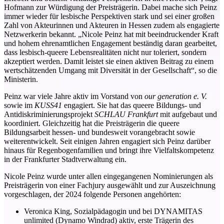
Hofmann zur Würdigung der Preisträgerin. Dabei mache sich Peinz
immer wieder für lesbische Perspektiven stark und sei einer großen
Zahl von Akteurinnen und Akteuren in Hessen zudem als engagierte
Netzwerkerin bekannt. „Nicole Peinz hat mit beeindruckender Kraft
und hohem ehrenamtlichen Engagement beständig daran gearbeitet,
dass lesbisch-queere Lebensrealitäten nicht nur toleriert, sondern
akzeptiert werden. Damit leistet sie einen aktiven Beitrag zu einem
wertschätzenden Umgang mit Diversität in der Gesellschaft“, so die
Ministerin.
Peinz war viele Jahre aktiv im Vorstand von
our generation e. V.
sowie im
KUSS41
engagiert. Sie hat das queere Bildungs- und
Antidiskriminierungsprojekt
SCHLAU Frankfurt
mit aufgebaut und
koordiniert. Gleichzeitig hat die Preisträgerin die queere
Bildungsarbeit hessen- und bundesweit vorangebracht sowie
weiterentwickelt. Seit einigen Jahren engagiert sich Peinz darüber
hinaus für Regenbogenfamilien und bringt ihre Vielfaltskompetenz
in der Frankfurter Stadtverwaltung ein.
Nicole Peinz wurde unter allen eingegangenen Nominierungen als
Preisträgerin von einer Fachjury ausgewählt und zur Auszeichnung
vorgeschlagen, der 2024 folgende Personen angehörten:
Veronica King, Sozialpädagogin und bei DYNAMITAS
unlimited (Dynamo Windrad) aktiv, erste Trägerin des